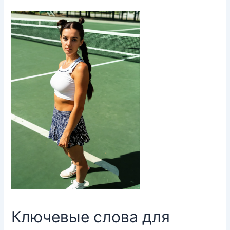
для
отправки
email
Ключевые слова для