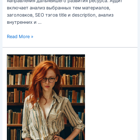
направления дальнейшего развития ресурса. Аудит
включает анализ выбранных тем материалов,
заголовков, SEO тэгов title и description, анализ
внутренних и …
Технический
Read More »
SEO-
аудит