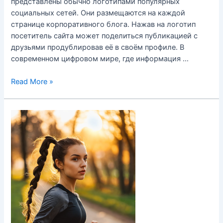
представлены обычно логотипами популярных
социальных сетей. Они размещаются на каждой
странице корпоративного блога. Нажав на логотип
посетитель сайта может поделиться публикацией с
друзьями продублировав её в своём профиле. В
современном цифровом мире, где информация …
Кнопки
Read More »
социального
обмена
на
сайте