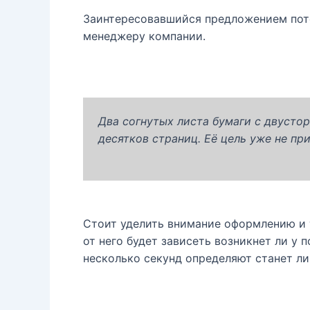
Заинтересовавшийся предложением поте
менеджеру компании.
Два согнутых листа бумаги с двусто
десятков страниц. Её цель уже не при
Стоит уделить внимание оформлению и т
от него будет зависеть возникнет ли у 
несколько секунд определяют станет ли